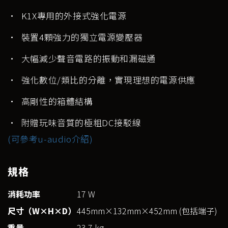
• K1X專用的外接式強化電源
• 裝置4顆強力的獨立電源變壓器
• 大幅減少聲音電路的振動和漏磁通
• 強化數位/類比的分離，實現理想的電源供應
• 高剛性的箱體結構
• 附贈玩味音質的極粗DC接駁線
(可參考u-audio介紹)
規格
消耗功率
17 W
尺寸（W×H×D）
445mm×132mm×452mm (包括端子)
重量
23.7 kg