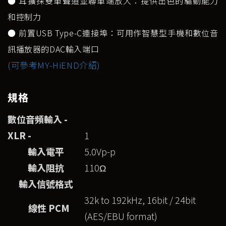
● 耳擴採雙單聲道並聯單端放大：提供出色的驅動能力
和控制力
● 前置USB Type-C連接埠：可用作智慧型手機和數位音
訊播放器的DAC輸入端口
(可參考MY-HiEND介紹)
規格
數位音頻輸入 -
XLR -
1
輸入電平
5.0Vp-p
輸入阻抗
110Ω
輸入信號格式
32k to 192kHz, 16bit / 24bit
線性
PCM
(AES/EBU format)