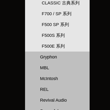
CLASSIC 古典系列
F700 / SP 系列
F500 SP 系列
F500S 系列
F500E 系列
Gryphon
MBL
McIntosh
REL
Revival Audio