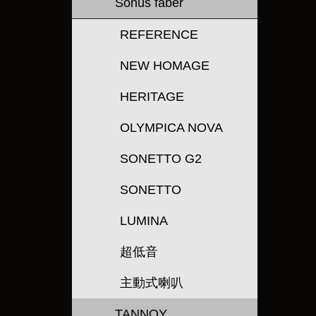
Sonus faber
REFERENCE
NEW HOMAGE
HERITAGE
OLYMPICA NOVA
SONETTO G2
SONETTO
LUMINA
超低音
主動式喇叭
TANNOY