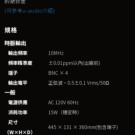
的鋁合金
(可參考u-audio介紹)
規格
時脈輸出
輸出頻率
10MHz
頻率精準度
±0.01ppm以內(出廠前)
端子
BNC × 4
輸出電平
正弦波，0.5±0.1 Vrms/50Ω
一般
電源供應
AC 120V 60Hz
消耗功率
15W（穩定時）
尺寸
445 × 131 × 360mm(包含端子)
（W×H×D）