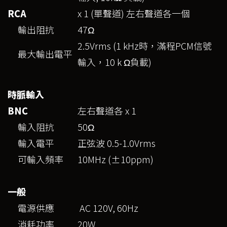
RCA
x 1 (單聲道) 左右聲道各一個
輸出阻抗
47Ω
2.5Vrms (1 kHz時，滿程PCM信號
最大輸出電平
輸入，10 k Ω負載)
時脈輸入
BNC
左右聲道各 x 1
輸入阻抗
50Ω
輸入電平
正弦波 0.5-1.0Vrms
可輸入頻率
10MHz (±10ppm)
一般
電源供應
AC 120V, 60Hz
消耗功率
20W