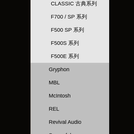
CLASSIC 古典系列
F700 / SP 系列
F500 SP 系列
F500S 系列
F500E 系列
Gryphon
MBL
McIntosh
REL
Revival Audio