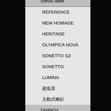
Sonus faber
REFERENCE
NEW HOMAGE
HERITAGE
OLYMPICA NOVA
SONETTO G2
SONETTO
LUMINA
超低音
主動式喇叭
TANNOY