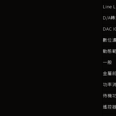
Line 
D/A
轉
DAC I
數位
動態
一般
金屬
功率
待機
遙控