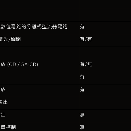
及數位電路的分離式整流器電路
有
 調光/關閉
有/有
 (CD / SA-CD)
有/無
有
播放
有
輸出
輸出
無
音量控制
無