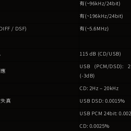
有(~96kHz/24bit)
有(~196kHz/24bit)
DIFF / DSF)
有(~5.6MHz)
比
115 dB (CD/USB)
USB (PCM/DSD): 
響應
(-3dB)
CD: 2Hz
– 20kHz
波失真
USB DSD: 0.0015%
USB PCM 24bit: 0.00
CD: 0.0025%