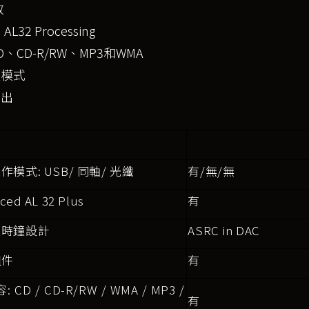
放
 AL32 Processing
D
、
CD-R/RW
、
MP3
和
WMA
通模式
輸出
作模式: USB/ 同軸/ 光纖
有/無/無
ced AL 32 Plus
有
主時鐘設計
ASRC in DAC
組件
有
: CD / CD-R/RW / WMA / MP3 /
有