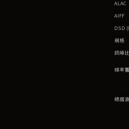
ALAC
AIFF
DSD (
規格
訊噪
頻率
總諧