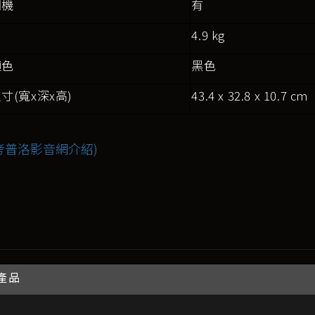
關機
有
4.9 kg
顏色
黑色
寸(寬x深x高)
43.4 x 32.8 x 10.7 cm
考普洛影音網介紹)
產品