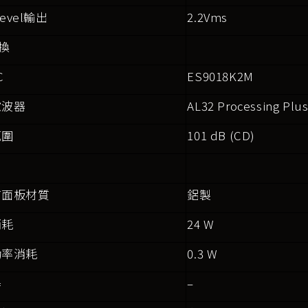
Level
輸出
2.2Vms
換
C
ES9018K2M
濾波器
AL32 Processing Plu
範圍
101 dB (CD)
前面板材質
鋁製
消耗
24 W
功率消耗
0.3 W
器
–