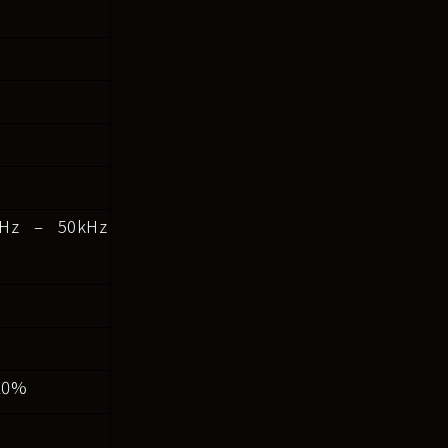
2Hz
– 50kHz
20%