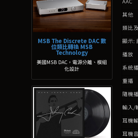
AAC
其他
類比
MSB The Discrete DAC 數
顯示:
位類比轉換 MSB
Technology
播放
美國MSB DAC，電源分離、模組
系統播放
化設計
重播
隨機
輸入/
耳機
耳機