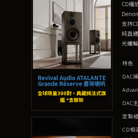
CD
播
Denon
支持
C
純直
光纖
特色
DAC
操
Revival Audio ATALANTE
Grande Réserve 書架喇叭
Advan
全球限量300對，典藏純法式旗
艦 *含腳架
DAC
定製
CD
相容