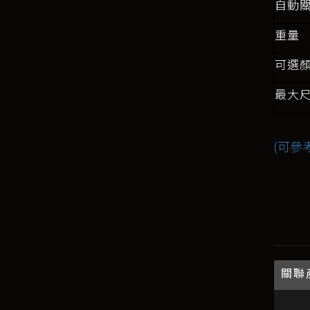
自動
重量
可選
最大尺
(可參
關聯