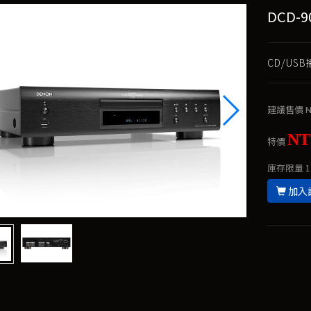
DCD-
CD/US
建議售價
N
NT
特價
庫存限量
1
加入