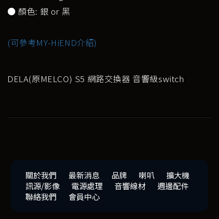
● 顏色: 銀 or 黑
(可參考MY-HiEND介紹)
DELA(原MELCO) S5 網路交換器 音響級switch
關於我們
最新消息
品牌
喇叭
擴大機
訊源/影像
電源處理
音響線材
週邊配件
聯絡我們
會員中心