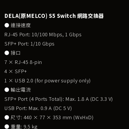
DELA(原MELCO) S5 Switch 網路交換器
● 連接速度
RJ-45 Port: 10/100 Mbps, 1 Gbps
SFP+ Port: 1/10 Gbps
● 接口
7 × RJ-45 8-pin
4 × SFP+
1 × USB 2.0 (for power supply only)
● 輸出電流
SFP+ Port (4 Ports Total): Max. 1.8 A (DC 3.3 V)
USB Port: Max. 0.9 A (DC 5 V)
● 尺寸: 440 × 77 × 353 mm (WxHxD)
● 重量: 9.5 kg