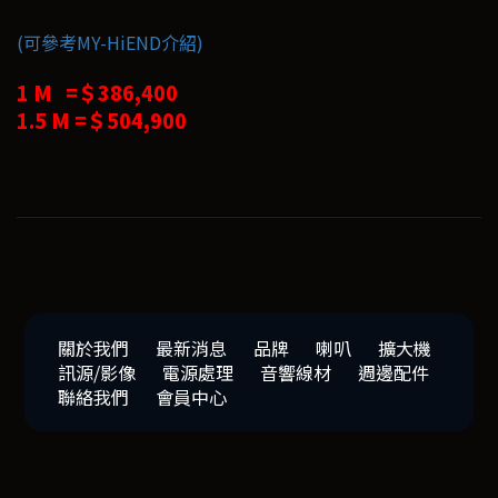
(可參考MY-HiEND介紹)
1 M =＄386,400
1.5 M =＄504,900
關於我們
最新消息
品牌
喇叭
擴大機
訊源/影像
電源處理
音響線材
週邊配件
聯絡我們
會員中心