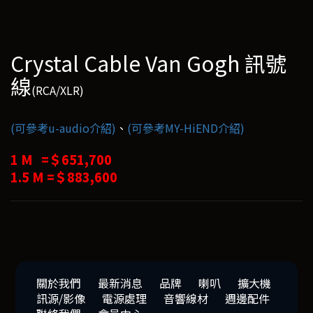
Crystal Cable Van Gogh 訊號
線
(RCA/XLR)
(可參考u-audio介紹)
、
(可參考MY-HiEND介紹)
1 M =＄651,700
1.5 M =＄883,600
關於我們
最新消息
品牌
喇叭
擴大機
訊源/影像
電源處理
音響線材
週邊配件