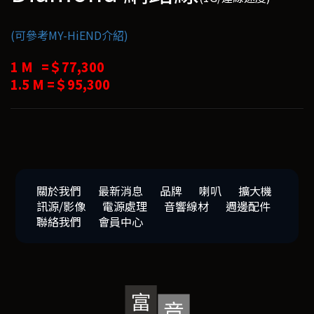
(可參考MY-HiEND介紹)
1 M =＄77,300
1.5 M =＄95,300
關於我們
最新消息
品牌
喇叭
擴大機
訊源/影像
電源處理
音響線材
週邊配件
聯絡我們
會員中心