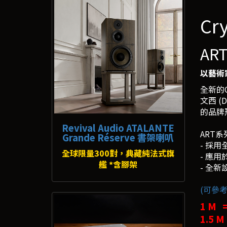
Cr
AR
以藝術
全新的C
文西 (
的品牌
Revival Audio ATALANTE
ART系
Grande Réserve 書架喇叭
- 採
全球限量300對，典藏純法式旗
- 應
艦 *含腳架
- 全
(可參考
1 M 
1.5 M