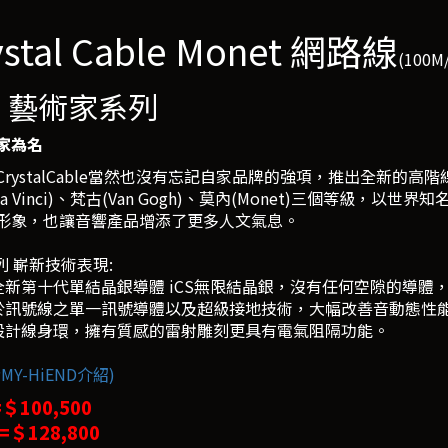
ystal Cable Monet 網路線
(100
T 藝術家系列
家為名
rystalCable當然也沒有忘記自家品牌的強項，推出全新的高階線
Da Vinci)、梵古(Van Gogh)、莫內(Monet)三個等級，以世
形象，也讓音響產品增添了更多人文氣息。
列 嶄新技術表現:
用全新第十代單結晶銀導體 iCS無限結晶銀，沒有任何空隙的導
用於訊號線之單一訊號導體以及超級接地技術，大幅改善音動態性
新設計線身環，擁有質感的雷射雕刻更具有電氣阻隔功能。
MY-HiEND介紹)
=＄100,500
 =＄128,800