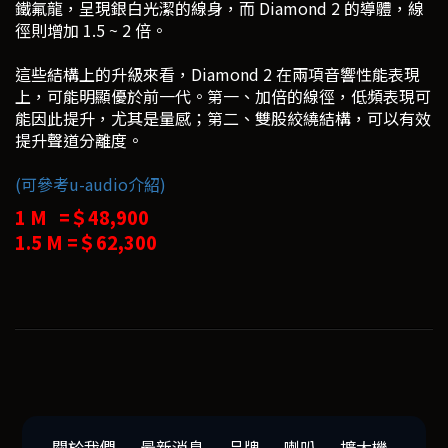
鐵氟龍，呈現銀白光潔的線身，而 Diamond 2 的導體，線
徑則增加 1.5 ~ 2 倍。
這些結構上的升級來看，Diamond 2 在兩項音響性能表現
上，可能明顯優於前一代。第一、加倍的線徑，低頻表現可
能因此提升，尤其是量感；第二、雙股絞繞結構，可以有效
提升聲道分離度。
(可參考u-audio介紹)
1 M =＄48,900
1.5 M =＄62,300
關於我們
最新消息
品牌
喇叭
擴大機