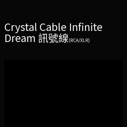
Crystal Cable Infinite
Dream 訊號線
(RCA/XLR)