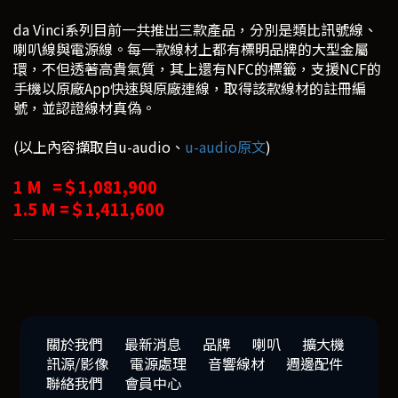
da Vinci系列目前一共推出三款產品，分別是類比訊號線、
喇叭線與電源線。每一款線材上都有標明品牌的大型金屬
環，不但透著高貴氣質，其上還有NFC的標籤，支援NCF的
手機以原廠App快速與原廠連線，取得該款線材的註冊編
號，並認證線材真偽。
(以上內容擷取自u-audio、
u-audio原文
)
1 M =＄1,081,900
1.5 M =＄1,411,600
關於我們
最新消息
品牌
喇叭
擴大機
訊源/影像
電源處理
音響線材
週邊配件
聯絡我們
會員中心