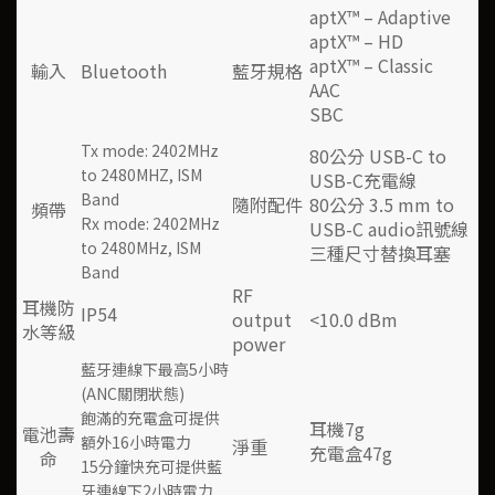
aptX™ – Adaptive
aptX™ – HD
aptX™ – Classic
輸入
Bluetooth
藍牙規格
AAC
SBC
Tx mode: 2402MHz
80公分 USB-C to
to 2480MHZ, ISM
USB-C充電線
Band
隨附配件
80公分 3.5 mm to
頻帶
Rx mode: 2402MHz
USB-C audio訊號線
to 2480MHz, ISM
三種尺寸替換耳塞
Band
RF
耳機防
IP54
output
<10.0 dBm
水等級
power
藍牙連線下最高5小時
(ANC關閉狀態)
飽滿的充電盒可提供
耳機7g
電池壽
額外16小時電力
淨重
充電盒47g
命
15分鐘快充可提供藍
牙連線下2小時電力