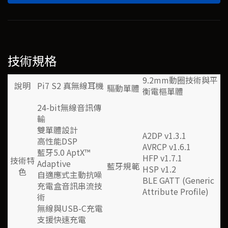
技術規格
9.2mm動圈技術與平
說明
Pi7 S2 真無線耳機
驅動單體
衡電樞單體
24-bit無線音訊傳
輸
雙單體設計
A2DP v1.3.1
高性能DSP
AVRCP v1.6.1
藍牙5.0 AptX™
HFP v1.7.1
技術特
Adaptive
藍牙規範
HSP v1.2
色
自適應式主動抗噪
BLE GATT (Generic
充電盒音訊串流技
Attribute Profile)
術
無線與USB-C充電
支援快速充電