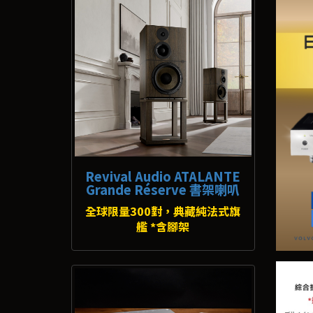
Revival Audio ATALANTE
Grande Réserve 書架喇叭
全球限量300對，典藏純法式旗
艦 *含腳架