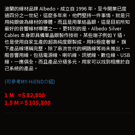
波蘭的線材品牌 Albedo，成立自 1996 年，至今開業已度
過四分之一世紀，這麼多年來，他們堅持一件事情，就是只
用純銀做為線材的導體，而且是用單結晶銀，這是目前所知
最好的音響線材導體之一。更特別的是，Albedo Silver
Cables 本身即具備單晶銀製作技術，某些端子例如 Y 插，
也是使用自家生產的超高純度銀製成，用料極度奢華。 旗
下產品線堪稱完整，除了串流世代的網路線等尚未推出，一
般音響用線，包括電源線、喇叭線、訊號線、數位線、USB
線，一應俱全，而且產品分級多元，用家可以找到相應於自
己系統的產品。
(可參考MY-HiEND介紹)
1 M =＄82,800
1.5 M =＄105,800