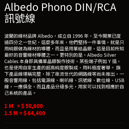
Albedo Phono DIN/RCA
訊號線
波蘭的線材品牌 Albedo，成立自 1996 年，至今開業已度
過四分之一世紀，這麼多年來，他們堅持一件事情，就是只
用純銀做為線材的導體，而且是用單結晶銀，這是目前所知
最好的音響線材導體之一。更特別的是，Albedo Silver
Cables 本身即具備單晶銀製作技術，某些端子例如 Y 插，
也是使用自家生產的超高純度銀製成，用料極度奢華。 旗
下產品線堪稱完整，除了串流世代的網路線等尚未推出，一
般音響用線，包括電源線、喇叭線、訊號線、數位線、USB
線，一應俱全，而且產品分級多元，用家可以找到相應於自
己系統的產品。
1 M =＄50,600
1.5 M =＄64,400