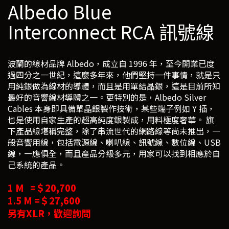
Albedo Blue
Interconnect RCA 訊號線
波蘭的線材品牌 Albedo，成立自 1996 年，至今開業已度
過四分之一世紀，這麼多年來，他們堅持一件事情，就是只
用純銀做為線材的導體，而且是用單結晶銀，這是目前所知
最好的音響線材導體之一。更特別的是，Albedo Silver
Cables 本身即具備單晶銀製作技術，某些端子例如 Y 插，
也是使用自家生產的超高純度銀製成，用料極度奢華。 旗
下產品線堪稱完整，除了串流世代的網路線等尚未推出，一
般音響用線，包括電源線、喇叭線、訊號線、數位線、USB
線，一應俱全，而且產品分級多元，用家可以找到相應於自
己系統的產品。
1 M =＄20,700
1.5 M =＄27,600
另有XLR，歡迎詢問