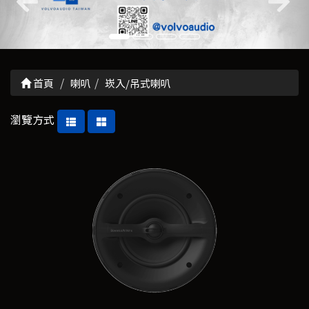
首頁
喇叭
崁入/吊式喇叭
瀏覽方式