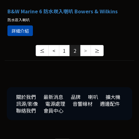
B&W Marine 6 防水崁入喇叭 Bowers & Wilkins
防水崁入喇叭
詳細介紹
≤
<
1
2
>
≥
關於我們
最新消息
品牌
喇叭
擴大機
訊源/影像
電源處理
音響線材
週邊配件
聯絡我們
會員中心