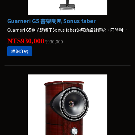
Guarneri G5 書架喇叭 Sonus faber
Guarneri G5喇叭延續了Sonus faber的原始設計傳統，同時利用了尖端技術的力量。Guarneri G5喇叭配備了新的中低音喇叭，可減少共振並提供細膩的聲學細節。新的分頻器技術降低了底噪，並消除了背景噪聲，提供具有現場表演時間感和層次的三維聲音。
NT$930,000
$930,000
詳細介紹