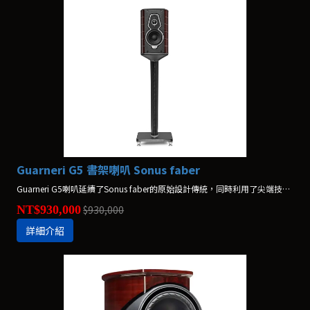
Guarneri G5 書架喇叭 Sonus faber
Guarneri G5喇叭延續了Sonus faber的原始設計傳統，同時利用了尖端技術的力量。Guarneri G5喇叭配備了新的中低音喇叭，可減少共振並提供細膩的聲學細節。新的分頻器技術降低了底噪，並消除了背景噪聲，提供具有現場表演時間感和層次的三維聲音。
NT$930,000
$930,000
詳細介紹