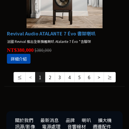
Revival Audio ATALANTE 7 Évo 書架喇叭
法國 Revival 推出全新旗艦喇叭 Atalante 7 Évo *含腳架
NT$380,000
$380,000
詳細介紹
≤
<
1
2
3
4
5
6
>
≥
關於我們
最新消息
品牌
喇叭
擴大機
訊源/影像
電源處理
音響線材
週邊配件