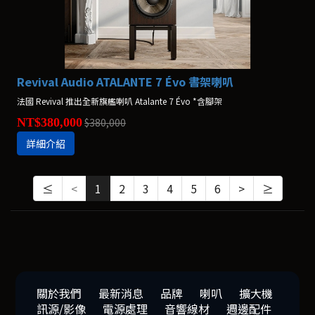
Revival Audio ATALANTE 7 Évo 書架喇叭
法國 Revival 推出全新旗艦喇叭 Atalante 7 Évo *含腳架
NT$380,000
$380,000
詳細介紹
≤
<
1
2
3
4
5
6
>
≥
關於我們
最新消息
品牌
喇叭
擴大機
訊源/影像
電源處理
音響線材
週邊配件