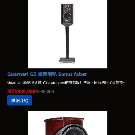
Guarneri G5 書架喇叭 Sonus faber
Guarneri G5喇叭延續了Sonus faber的原始設計傳統，同時利用了尖端技術的力量。Guarneri G5喇叭配備了新的中低音喇叭，可減少共振並提供細膩的聲學細節。新的分頻器技術降低了底噪，並消除了背景噪聲，提供具有現場表演時間感和層次的三維聲音。
NT$930,000
$930,000
詳細介紹