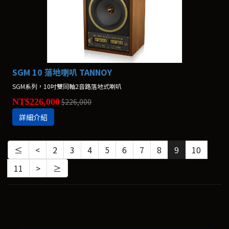
SGM 10 落地喇叭 TANNOY
SGM系列，10吋雙同軸2音路落地式喇叭
NT$226,000
$226,000
詳細介紹
≤
<
2
3
4
5
6
7
8
9
10
11
>
≥