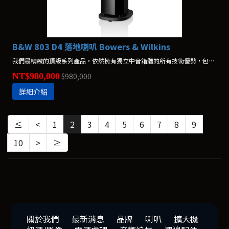
B&W 803 D4 落地喇叭 Bowers & Wilkins
我們最精緻的頂級系列產品，依然擁有獨立中音箱體的所有技術優勢，包含Turbine™中音殼和去耦合結構。其略為纖細的外型，更易結合各種居家環境。
NT$980,000
$980,000
詳細介紹
≤
<
1
2
3
4
5
6
7
8
9
10
>
≥
關於我們
最新消息
品牌
喇叭
擴大機