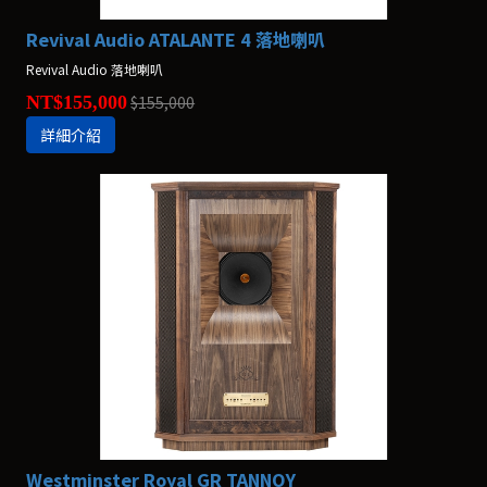
Revival Audio ATALANTE 4 落地喇叭
Revival Audio 落地喇叭
NT$155,000
$155,000
詳細介紹
Westminster Royal GR TANNOY