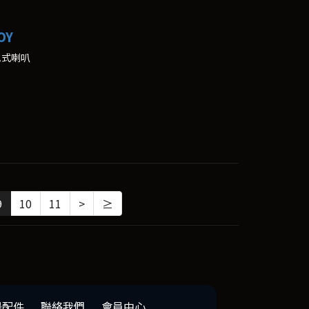
OY
地式喇叭
9
10
11
>
≥
邊配件
聯絡我們
會員中心