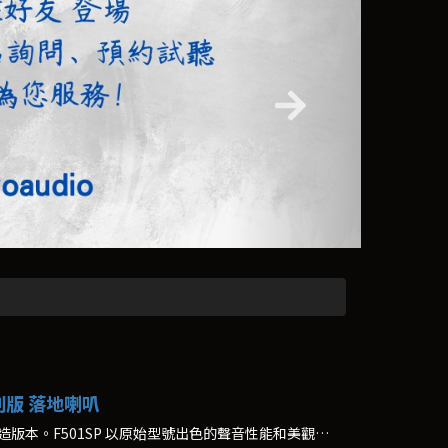
 特別版 落地喇叭
F501SP 是 F501 揚聲器的英國製造版本。F501SP 以原始型號出色的聲音性能和美觀為基礎。 *鋼琴烤漆(胡桃木)$197,200