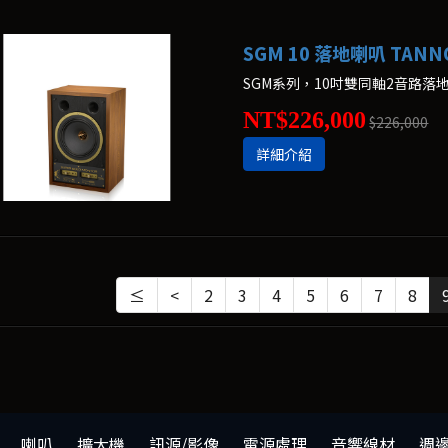
SGM 10 落地喇叭 TANN
SGM系列，10吋雙同軸2音路落
NT$226,000
$226,000
詳細介紹
≤
<
2
3
4
5
6
7
8
喇叭
擴大機
訊源/影像
電源處理
音響線材
週