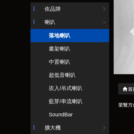
依品牌
喇叭
落地喇叭
書架喇叭
中置喇叭
超低音喇叭
崁入/吊式喇叭
首
藍芽/串流喇叭
瀏覽方
SoundBar
擴大機