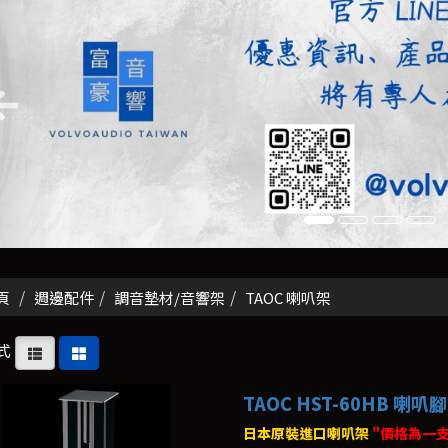
頁
週邊配件
調音墊材/音響架
TAOC 喇叭架
式
TAOC HST-60HB 喇叭
日本原裝進口喇叭架
"價格為一支