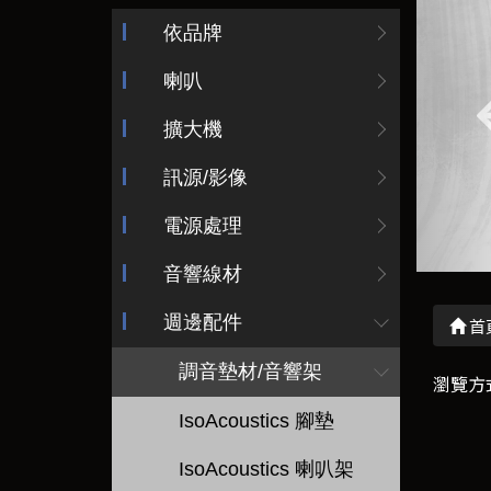
依品牌
喇叭
擴大機
訊源/影像
電源處理
音響線材
週邊配件
首
調音墊材/音響架
瀏覽方
IsoAcoustics 腳墊
IsoAcoustics 喇叭架