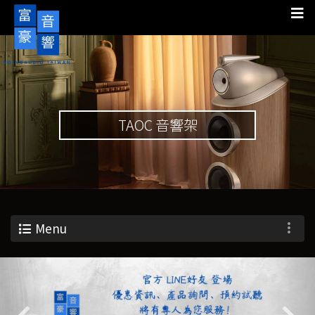
TAOC 音響架
Menu
Previous
Nex