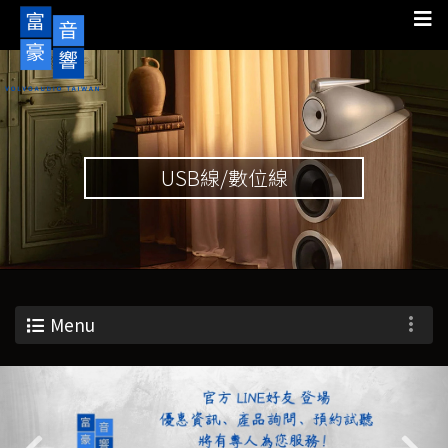
USB線/數位線
Menu
Previous
Nex