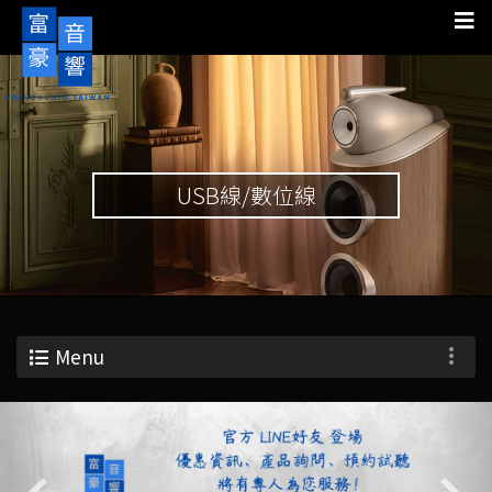
USB線/數位線
Menu
Previous
Nex