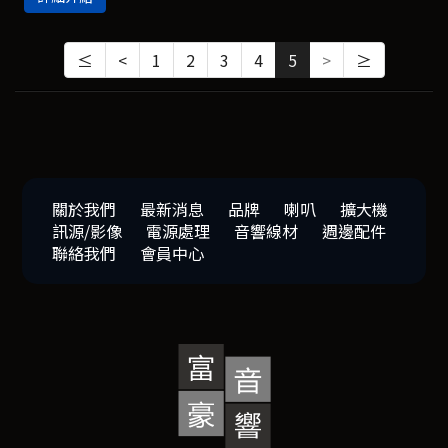
≤
<
1
2
3
4
5
>
≥
關於我們
最新消息
品牌
喇叭
擴大機
訊源/影像
電源處理
音響線材
週邊配件
聯絡我們
會員中心