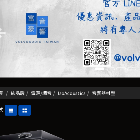
頁
依品牌
電源/調音
IsoAcoustics
音響器材墊
式