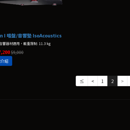
n I 唱盤/音響墊 IsoAcoustics
響器材適用，載重限制: 11.3 kg
,200
$9,000
細介紹
≤
<
1
2
>