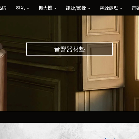
品牌
喇叭
擴大機
訊源/影像
電源處理
音
音響器材墊
Previous