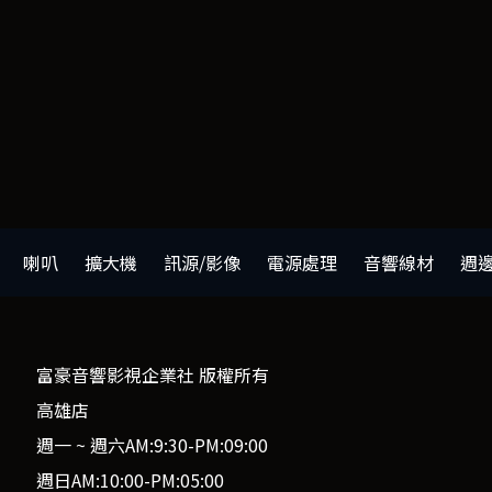
喇叭
擴大機
訊源/影像
電源處理
音響線材
週
富豪音響影視企業社 版權所有
高雄店
週一 ~ 週六AM:9:30-PM:09:00
週日AM:10:00-PM:05:00