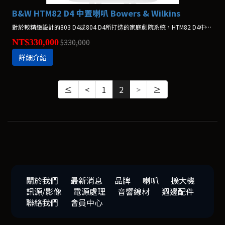
B&W HTM82 D4 中置喇叭 Bowers & Wilkins
對於較精緻設計的803 D4或804 D4所打造的家庭劇院系統，HTM82 D4中置揚聲器堪稱完美的搭配方案。它稍微袖珍的中音單體，更靈活匹配同系列產品。 *不含腳架，腳架另購$40,000
NT$330,000
$330,000
詳細介紹
≤
<
1
2
>
≥
關於我們
最新消息
品牌
喇叭
擴大機
訊源/影像
電源處理
音響線材
週邊配件
聯絡我們
會員中心