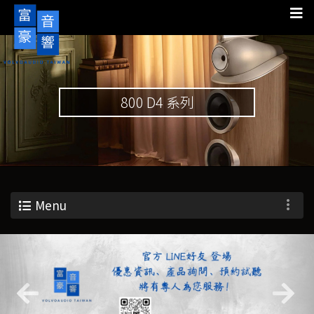
800 D4 系列
Menu
Previous
Nex