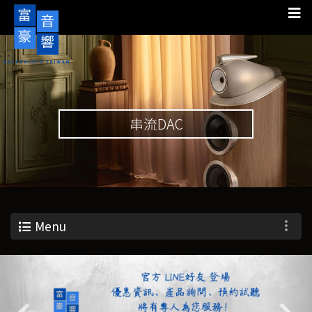
串流DAC
Menu
Previous
Nex