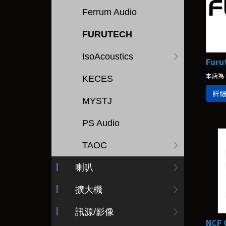
Ferrum Audio
FURUTECH
IsoAcoustics
KECES
詳
MYSTJ
PS Audio
TAOC
喇叭
擴大機
訊源/影像