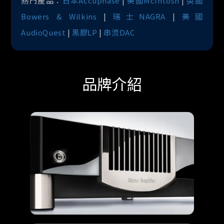
熱門產品：
日本Accuphase
|
美國McIntosh
|
英國
Bowers & Wilkins
|
瑞士NAGRA
|
美國
AudioQuest
|
黑膠LP
|
串流DAC
品牌介紹