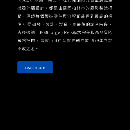
強
機殼外觀設計，都是由德國柏林市的廠房製造把
質
關，保證每個製造零件與流程都能達到最高的標
絲
準。 從研發、設計、製造、到最後的調音階段，
也是
皆經過總工程師Jurgen Reis追求完美和高品質的
中
嚴格把關，造就mbl在音響界創立於1979年立於
喇
不敗之地。
能
的
read more
讓