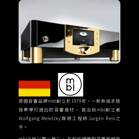
德國音響品牌mbl創立於1979年，一款款追求極
舉世
致美學打造出的音響器材， 皆出自mbl創立者
神
Wolfgang Meletzky與總工程師Jurgen Reis之
軀
手。
般
優
mbl之所以獨一無二， 在於從細微的音量旋鈕至