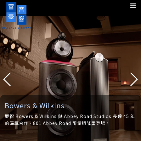
McInto
& Wilkins
以提供卓越
 & Wilkins 與 Abbey Road Studios 長達 45 年
不斷創新，M
01 Abbey Road 限量版隆重登場。
信賴與最成
色瓦特輸出表