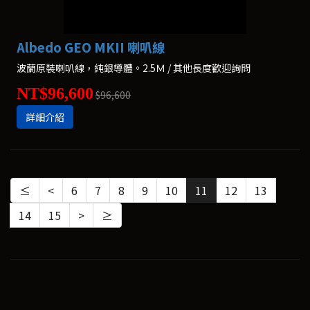
Albedo GEO MKII 喇叭線
波蘭原裝喇叭線，純銀導體。2.5Ｍ / 其他長度歡迎詢問
NT$96,600
$96,600
詳細介紹
≤
<
6
7
8
9
10
11
12
13
14
15
>
≥