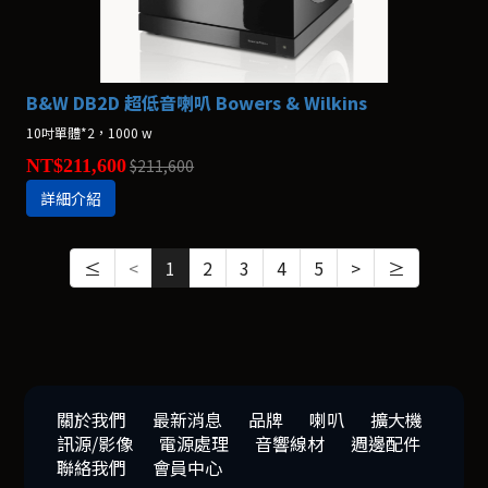
B&W DB2D 超低音喇叭 Bowers & Wilkins
10吋單體*2，1000 w
NT$211,600
$211,600
詳細介紹
≤
<
1
2
3
4
5
>
≥
關於我們
最新消息
品牌
喇叭
擴大機
訊源/影像
電源處理
音響線材
週邊配件
聯絡我們
會員中心