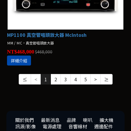
MP1100 真空管唱頭放大器 McIntosh
ＭM / ＭC，真空管唱頭放大器
NT$468,000
$468,000
詳細介紹
≤
<
1
2
3
4
5
>
≥
關於我們
最新消息
品牌
喇叭
擴大機
訊源/影像
電源處理
音響線材
週邊配件