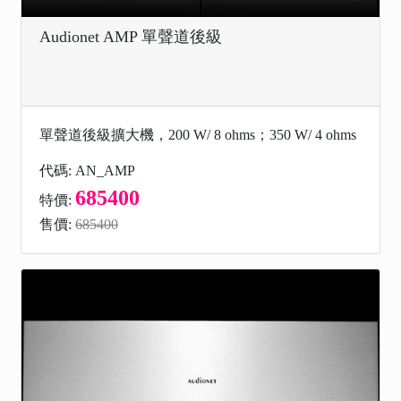
Audionet AMP 單聲道後級
單聲道後級擴大機，200 W/ 8 ohms；350 W/ 4 ohms
代碼: AN_AMP
685400
特價:
售價:
685400