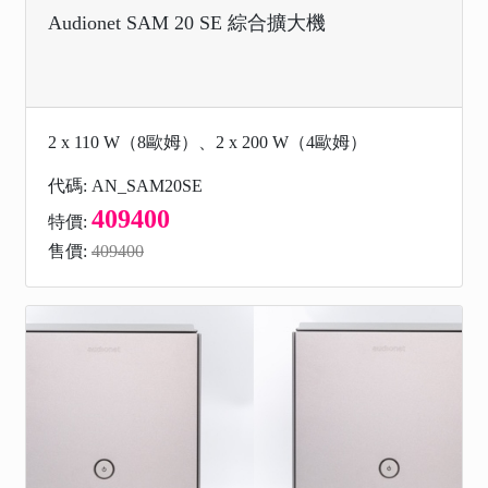
Audionet SAM 20 SE 綜合擴大機
2 x 110 W（8歐姆）、2 x 200 W（4歐姆）
代碼: AN_SAM20SE
409400
特價:
售價:
409400