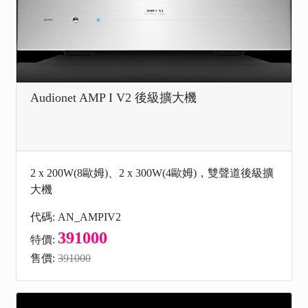
Audionet AMP I V2 後級擴大機
2 x 200W(8歐姆)、2 x 300W(4歐姆)，雙聲道後級擴
大機
代碼: AN_AMPIV2
391000
特價:
售價:
391000