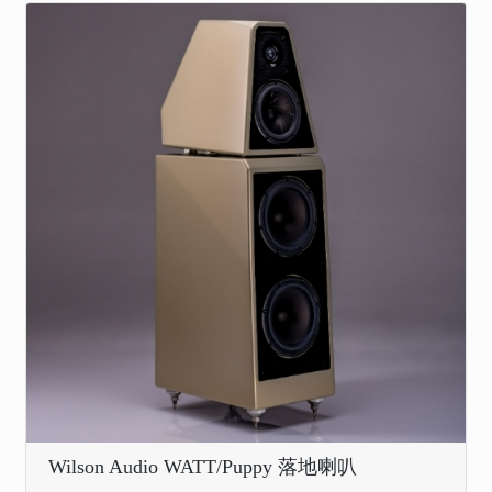
Wilson Audio WATT/Puppy 落地喇叭