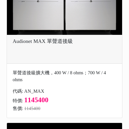
Audionet MAX 單聲道後級
單聲道後級擴大機，400 W / 8 ohms；700 W / 4
ohms
代碼: AN_MAX
1145400
特價:
售價:
1145400