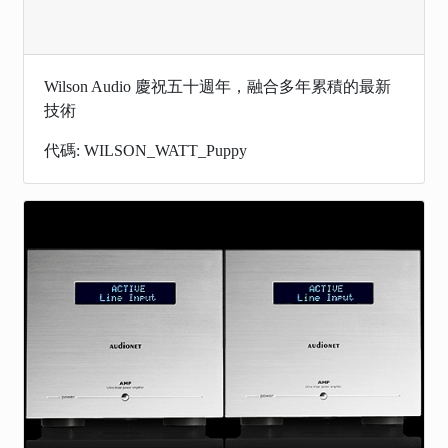
Wilson Audio 慶祝五十週年，融合多年累積的最新
技術
代碼: WILSON_WATT_Puppy