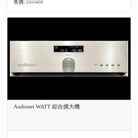
售價:
2019400
Audionet WATT 綜合擴大機