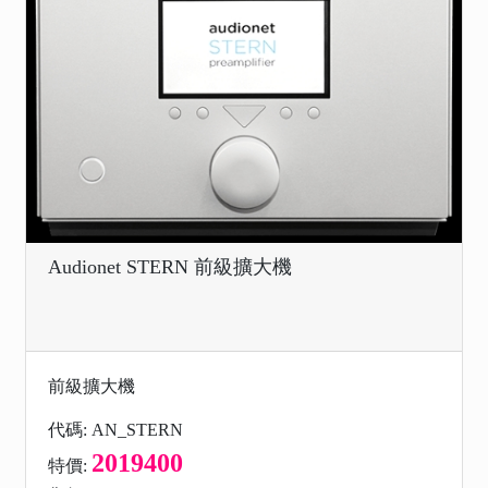
Audionet STERN 前級擴大機
前級擴大機
代碼: AN_STERN
2019400
特價: