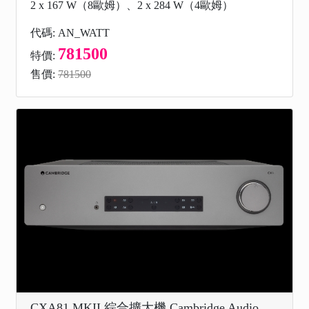
​​​​​​​2 x 167 W（8歐姆）、2 x 284 W（4歐姆）
代碼: AN_WATT
781500
特價:
售價:
781500
CXA81 MKII 綜合擴大機 Cambridge Audio