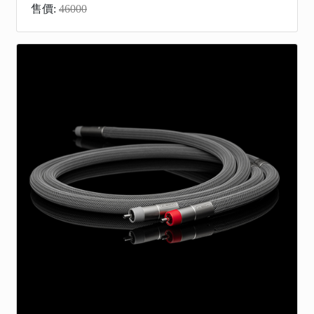
售價:
46000