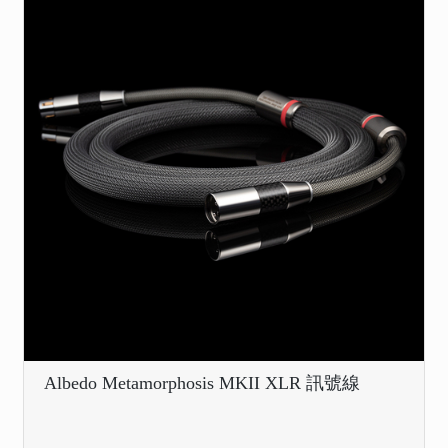
Albedo Metamorphosis MKII XLR 訊號線