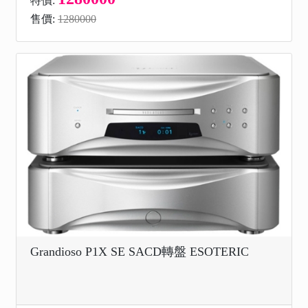
特價:
售價:
1280000
Grandioso P1X SE SACD轉盤 ESOTERIC