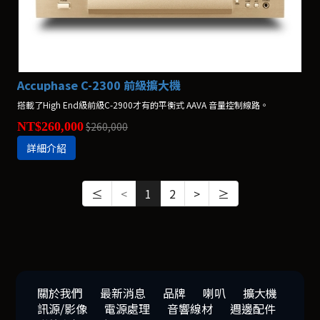
Accuphase C-2300 前級擴大機
搭載了High End級前級C-2900才有的平衡式 AAVA 音量控制線路。
NT$260,000
$260,000
詳細介紹
≤
<
1
2
>
≥
關於我們
最新消息
品牌
喇叭
擴大機
訊源/影像
電源處理
音響線材
週邊配件