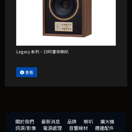
Legacy 系列，10吋書架喇叭
查看
關於我們
最新消息
品牌
喇叭
擴大機
訊源/影像
電源處理
音響線材
週邊配件