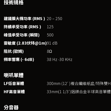
技術規格
建議擴大機功率 (RMS )
20 – 250
持續承受功率 (RMS )
125
峰值承受功率 (
瞬間)
500
靈敏度 (2.83
伏特@1m)
91 dB
阻抗 (
歐姆)
8Ω
頻率響應 (- 6dB)
38 Hz -30 KHz
喇叭單體
LF低音單體
300mm (12′ )複合纖維紙盆/特
HF高音單體
33mm(1 1/3′)鋁鎂合金半球高音
分音器