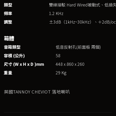
類型
雙線接駁 Hard Wired被動式、
頻率
1.2 KHz
調整
±3dB（1kHz~30kHz）、＋2dB/oct.
箱體
音箱類型
低音反射孔(前面板 兩個)
容積 (
公升)
58
尺寸 (W x H x D )mm
448 x 860 x 260
重量
29 Kg
英國TANNOY CHEVIOT 落地喇叭