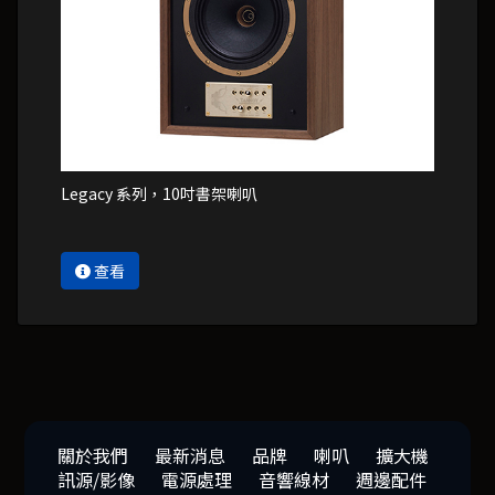
Legacy 系列，10吋書架喇叭
查看
關於我們
最新消息
品牌
喇叭
擴大機
訊源/影像
電源處理
音響線材
週邊配件