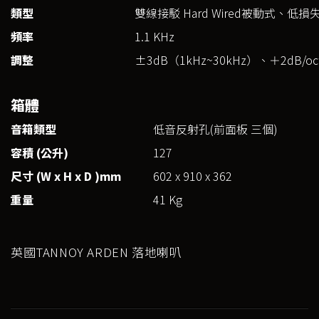
類型
雙線接駁 Hard Wired被動式、
頻率
1.1 KHz
調整
±3dB（1kHz~30kHz）、＋2dB/oct.
箱體
音箱類型
低音反射孔(前面板 三個)
容積 (
公升)
127
尺寸 (W x H x D )mm
602 x 910 x 362
重量
41 Kg
英國TANNOY ARDEN 落地喇叭