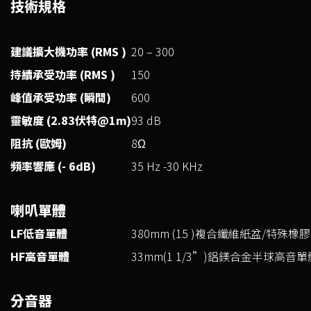
技術規格
建議擴大機功率 (RMS )
20 – 300
持續承受功率 (RMS )
150
峰值承受功率 (
瞬間)
600
靈敏度 (2.83
伏特@1m)
93 dB
阻抗 (
歐姆)
8Ω
頻率響應 (- 6dB)
35 Hz -30 KHz
喇叭單體
LF低音單體
380mm (15 )複合纖維紙盆/特殊
HF高音單體
33mm(1 1/3”)鋁鎂合金半球高音
分音器