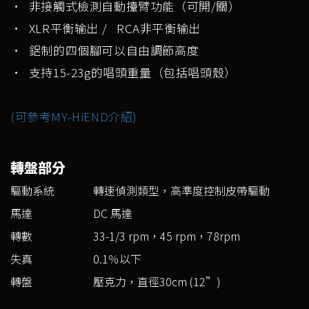
• 非接觸式檢測自動擡臂功能（可開/關）
• XLR平衡输出 / RCA非平衡输出
• 鋁制的四個腳可以自由調節高度
• 支持15-23g的唱頭重量（包括唱頭殼）
(可參考MY-HiEND介紹)
轉盤部分
驅動系統
轉速偵測類型，高準度控制皮帶驅動
馬達
DC 馬達
轉數
33-1/3 rpm，45 rpm，78rpm
失真
0.1％以下
轉盤
壓克力，直徑30cm (12”)