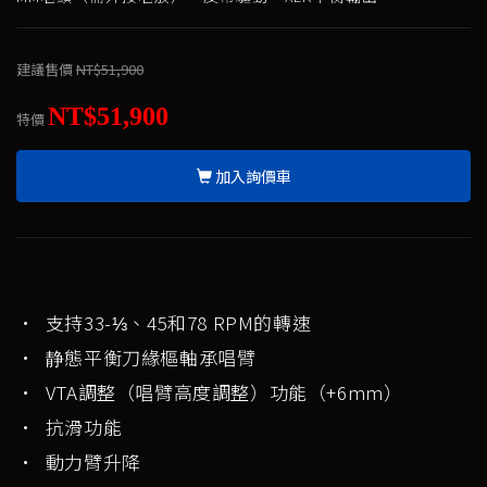
建議售價
NT$51,900
NT$51,900
特價
加入詢價車
• 支持33-⅓、45和78 RPM的轉速
• 静態平衡刀緣樞軸承唱臂
• VTA調整（唱臂高度調整）功能（+6mm）
• 抗滑功能
• 動力臂升降