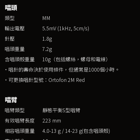
唱頭
類型
MM
輸出電壓
5.5mV (1kHz, 5cm/s)
針壓
1.8g
唱頭重量
7.2g
含唱頭殼重量
10g（包括螺絲，螺母和電線）
˙ 唱針的壽命決於使用條件，但通常是1000個小時。
˙ 可更換唱針型號：Ortofon 2M Red
唱臂
唱臂類型
靜態平衡S型唱臂
有效唱臂長度
223 mm
相容唱頭重量
4.0-13 g / 14-23 g(包含唱頭殼)