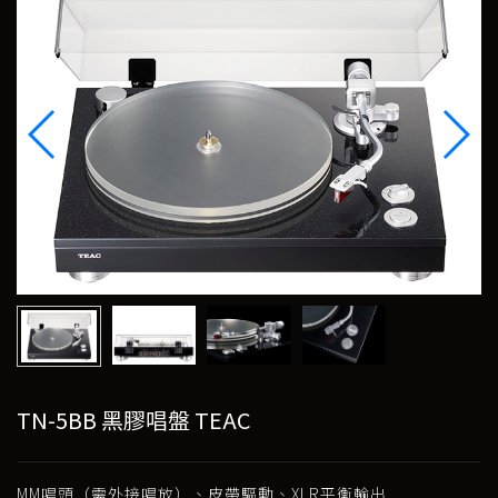
TN-5BB 黑膠唱盤 TEAC
MM唱頭（需外接唱放）、皮帶驅動、XLR平衡輸出