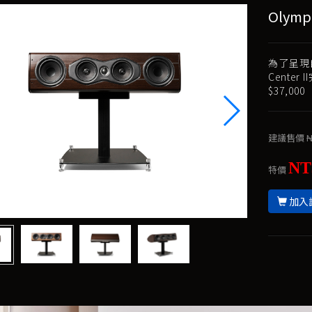
Olympi
為了呈現自
Cente
$37,000
建議售價
N
NT
特價
加入