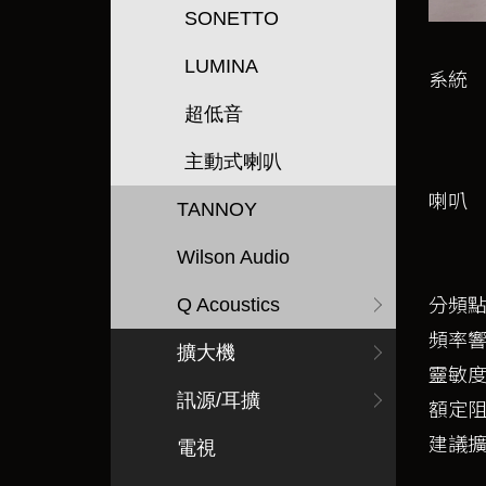
SONETTO
LUMINA
系統
超低音
主動式喇叭
喇叭
TANNOY
Wilson Audio
分頻
Q Acoustics
頻率
擴大機
靈敏
訊源/耳擴
額定
建議
電視