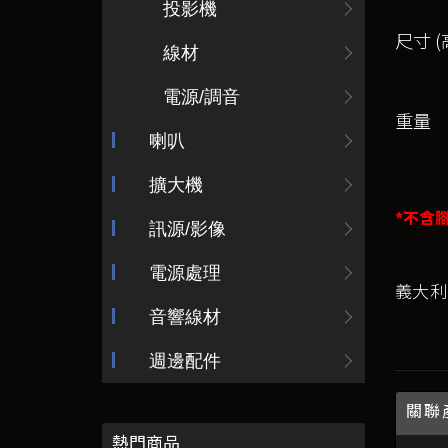
投影機
尺寸 (
線材
電源/調音
重量
喇叭
擴大機
*不含腳
訊源/影像
電源處理
義大利So
音響線材
週邊配件
關聯
熱門商品