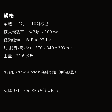
規格
單體：10吋 ＋ 10吋被動
擴大機功率：A/B類 / 300 watts
低頻延伸：-6dB at 27 Hz
尺寸(寬x高x深)：370 x 340 x 393mm
重量：20.6 公斤
）
可搭配 Arrow Wireless 無線模組（單獨販售
英國REL T/9x SE 超低音喇叭