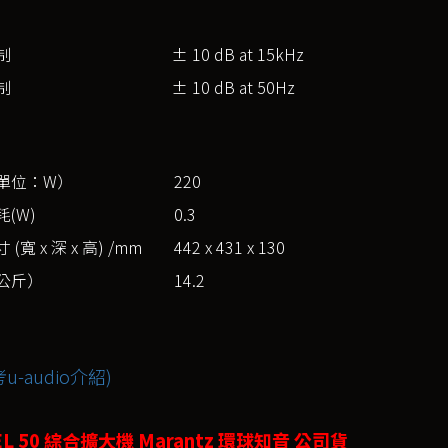
制
± 10 dB at 15kHz
制
± 10 dB at 50Hz
單位：W）
220
(W)
0.3
 (寬 x 深 x 高) /mm
442 x 431 x 130
公斤）
14.2
u-audio介紹)
L 50 綜合擴大機 Marantz 環球知音 公司貨