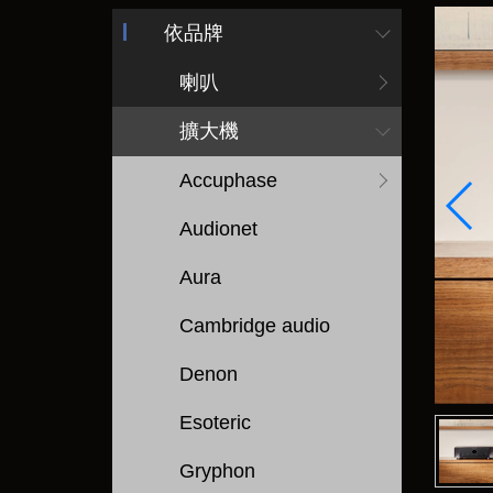
依品牌
喇叭
擴大機
Accuphase
Audionet
Aura
Cambridge audio
Denon
Esoteric
Gryphon