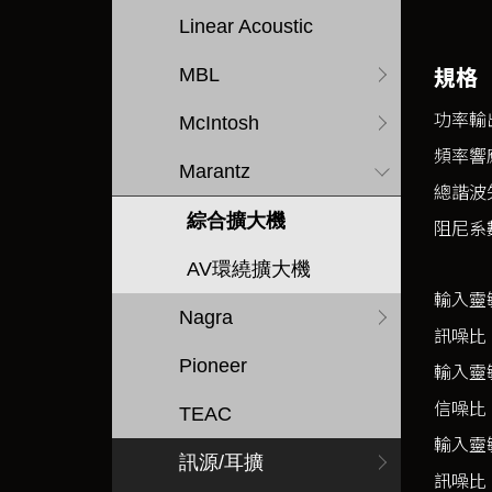
Linear Acoustic
規格
MBL
功率輸出
McIntosh
頻率響
Marantz
總諧波
綜合擴大機
阻尼系
AV環繞擴大機
輸入靈
Nagra
訊噪比
Pioneer
輸入靈
信噪比
TEAC
輸入靈
訊源/耳擴
訊噪比