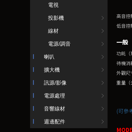
電視
高音控
投影機
低音控
線材
一般
電源/調音
功耗（
喇叭
待機消耗
擴大機
外觀尺寸
重量（
訊源/影像
電源處理
音響線材
(可參考
週邊配件
MODE