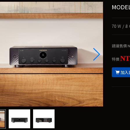
MODE
70 W /
建議售價
N
NT
特價
加入