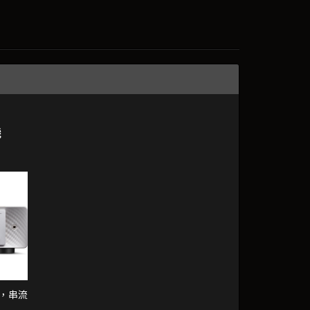
機
hm，串流